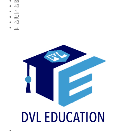
39
40
41
42
43
→