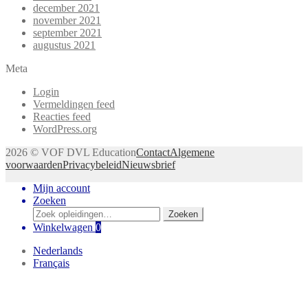
december 2021
november 2021
september 2021
augustus 2021
Meta
Login
Vermeldingen feed
Reacties feed
WordPress.org
2026 © VOF DVL Education
Contact
Algemene
voorwaarden
Privacybeleid
Nieuwsbrief
Mijn account
Zoeken
Zoeken
Zoeken
naar:
Winkelwagen
0
Nederlands
Français