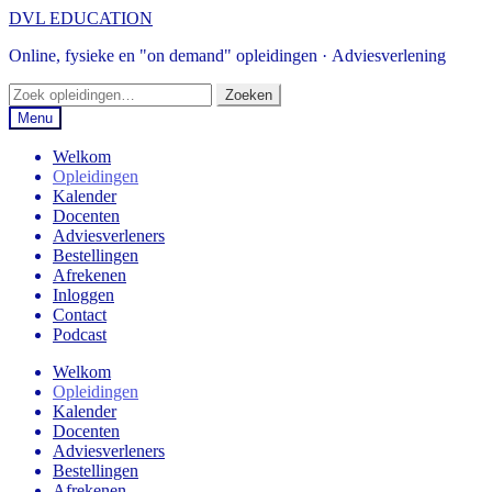
Ga
Ga
DVL EDUCATION
door
naar
Online, fysieke en "on demand" opleidingen · Adviesverlening
naar
de
navigatie
inhoud
Zoeken
Zoeken
naar:
Menu
Welkom
Opleidingen
Kalender
Docenten
Adviesverleners
Bestellingen
Afrekenen
Inloggen
Contact
Podcast
Welkom
Opleidingen
Kalender
Docenten
Adviesverleners
Bestellingen
Afrekenen