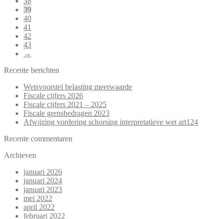
38
39
40
41
42
43
→
Recente berichten
Wetsvoorstel belasting meerwaarde
Fiscale cijfers 2026
Fiscale cijfers 2021 – 2025
Fiscale grensbedragen 2023
Afwijzing vordering schorsing interpretatieve wet art124
Recente commentaren
Archieven
januari 2026
januari 2024
januari 2023
mei 2022
april 2022
februari 2022