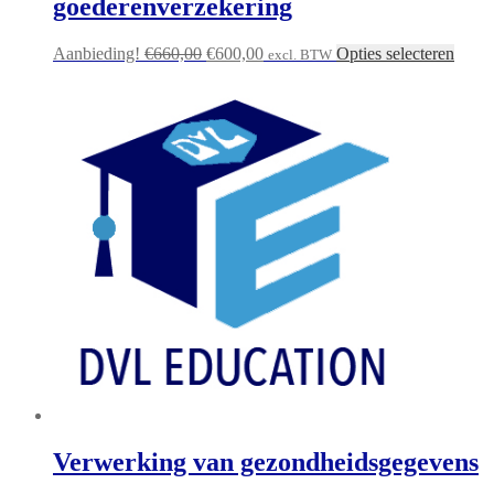
goederenverzekering
Oorspronkelijke
Huidige
Aanbieding!
€
660,00
€
600,00
Opties selecteren
excl. BTW
prijs
prijs
was:
is:
€660,00.
€600,00.
Verwerking van gezondheidsgegevens